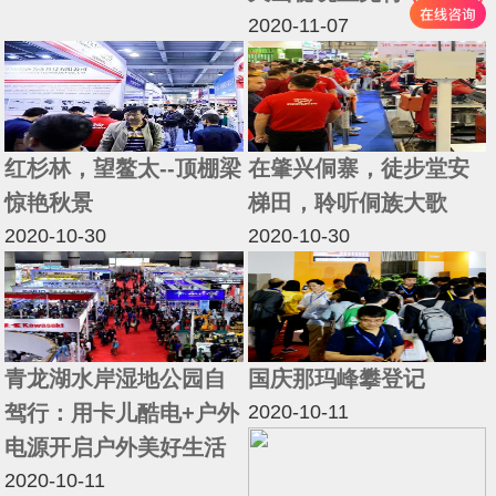
2020-11-07
红杉林，望鳌太--顶棚梁
在肇兴侗寨，徒步堂安
惊艳秋景
梯田，聆听侗族大歌
2020-10-30
2020-10-30
青龙湖水岸湿地公园自
国庆那玛峰攀登记
驾行：用卡儿酷电+户外
2020-10-11
电源开启户外美好生活
2020-10-11